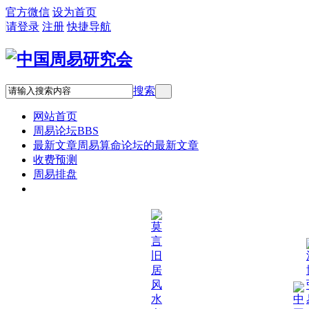
官方微信
设为首页
请登录
注册
快捷导航
搜索
网站首页
周易论坛
BBS
最新文章
周易算命论坛的最新文章
收费预测
周易排盘
QQ:836923872 微信:blackmoon2600