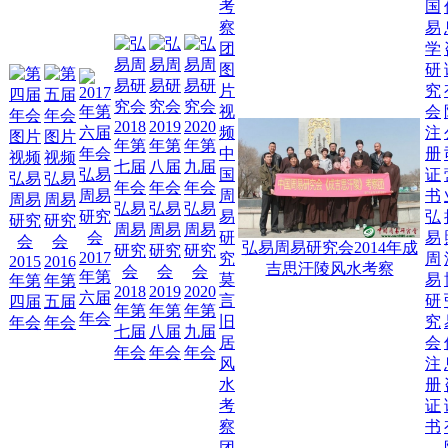
弘
中
易
弘易
国
弘易
弘易
周
周易
周
周易
周易
易
弘易
弘易
弘易
研究
易
弘
研究
研究
研
周易
周易
周易
会
研
易
会
会
究
弘易周易研究会2014年成
研究
研究
研究
2017
究
周
2015
2016
会
吉思汗陵风水考察
会
会
会
年第
莫
易
年第
年第
第
2018
2019
2020
六届
言
研
四届
五届
三
年第
年第
年第
年会
旧
究
年会
年会
届
七届
八届
九届
居
会
年
年会
年会
年会
风
注
会
水
册
图
考
证
片
察
书
视
团