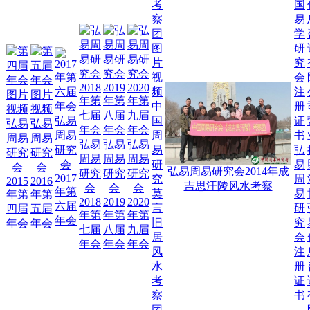
弘
中
易
弘易
国
弘易
弘易
周
周易
周
周易
周易
易
弘易
弘易
弘易
研究
易
弘
研究
研究
研
周易
周易
周易
会
研
易
会
会
究
弘易周易研究会2014年成
研究
研究
研究
2017
究
周
2015
2016
会
吉思汗陵风水考察
会
会
会
年第
莫
易
年第
年第
第
2018
2019
2020
六届
言
研
四届
五届
三
年第
年第
年第
年会
旧
究
年会
年会
届
七届
八届
九届
居
会
年
年会
年会
年会
风
注
会
水
册
图
考
证
片
察
书
视
团