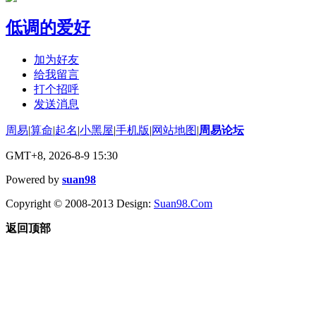
低调的爱好
加为好友
给我留言
打个招呼
发送消息
周易
|
算命
|
起名
|
小黑屋
|
手机版
|
网站地图
|
周易论坛
GMT+8, 2026-8-9 15:30
Powered by
suan98
Copyright © 2008-2013 Design:
Suan98.Com
返回顶部