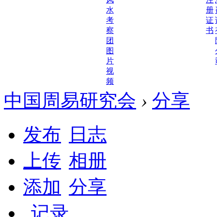
会
水
册
图
考
证
片
察
书
视
团
频
图
片
视
频
中国周易研究会
›
分享
发布
日志
上传
相册
添加
分享
记录