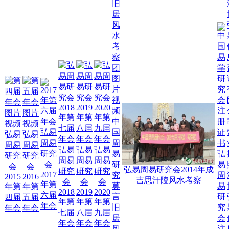
弘
中
易
弘易
国
弘易
弘易
周
周易
周
周易
周易
易
弘易
弘易
弘易
研究
易
弘
研究
研究
研
周易
周易
周易
会
研
易
会
会
究
弘易周易研究会2014年成
研究
研究
研究
2017
究
周
2015
2016
会
吉思汗陵风水考察
会
会
会
年第
莫
易
年第
年第
第
2018
2019
2020
六届
言
研
四届
五届
三
年第
年第
年第
年会
旧
究
年会
年会
届
七届
八届
九届
居
会
年
年会
年会
年会
风
注