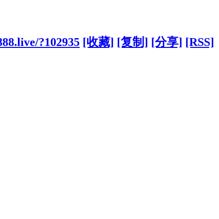
88.live/?102935
[收藏]
[复制]
[分享]
[RSS]