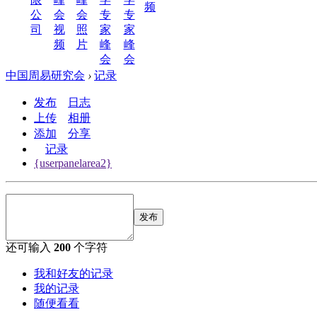
频
公
会
会
专
专
司
视
照
家
家
频
片
峰
峰
会
会
中国周易研究会
›
记录
发布
日志
上传
相册
添加
分享
记录
{userpanelarea2}
发布
还可输入
200
个字符
我和好友的记录
我的记录
随便看看