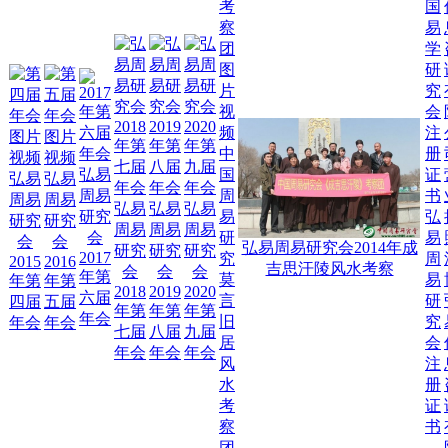
弘
中
易
弘易
国
弘易
弘易
周
周易
周
周易
周易
易
弘易
弘易
弘易
研究
易
弘
研究
研究
研
周易
周易
周易
会
研
易
会
会
究
弘易周易研究会2014年成
研究
研究
研究
2017
究
周
2015
2016
会
吉思汗陵风水考察
会
会
会
年第
莫
易
年第
年第
第
2018
2019
2020
六届
言
研
四届
五届
三
年第
年第
年第
年会
旧
究
年会
年会
届
七届
八届
九届
居
会
年
年会
年会
年会
风
注
会
水
册
图
考
证
片
察
书
视
团