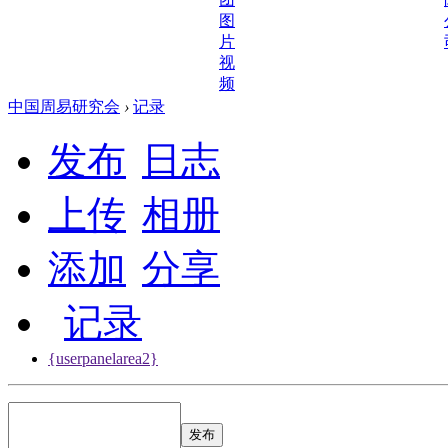
频
图
片
视
频
中国周易研究会
›
记录
发布
日志
上传
相册
添加
分享
记录
{userpanelarea2}
发布