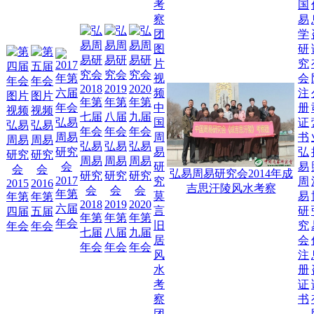
弘
中
易
弘易
国
弘易
弘易
周
周易
周
周易
周易
易
弘易
弘易
弘易
研究
易
弘
研究
研究
研
周易
周易
周易
会
研
易
会
会
究
弘易周易研究会2014年成
研究
研究
研究
2017
究
周
2015
2016
会
吉思汗陵风水考察
会
会
会
年第
莫
易
年第
年第
第
2018
2019
2020
六届
言
研
四届
五届
三
年第
年第
年第
年会
旧
究
年会
年会
届
七届
八届
九届
居
会
年
年会
年会
年会
风
注
会
水
册
图
考
证
片
察
书
视
团