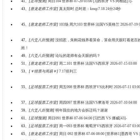
41、
[
足球预测
]
周日104 世界杯 07-20 03:00 [3]西班牙 VS 阿根廷[1]-
43、
[
唐龙老师工作室
]
真太阳时 总时差：kmqc7.18 24分24秒
45、
[
唐龙老师工作室
]
103场 周六103 世界杯 法国VS英格兰 2026-07-19 0
47、
[
六爻八卦预测
]
没招惹，朱刚花钱养着算命，算命用天眼盯着老百
姓！
49、
[
六爻八卦预测
]
论坛的老师有会天眼的吗？
51、
[
唐龙老师工作室
]
周二101 世界杯 法国VS西班牙 2026-07-15 03:00
53、
[
￥猜票与周易￥
]
7.17排列三
55、
[
足球股票工作室
]
周五098 世界杯 西班牙VS比利时 2026-07-11 03:0
57、
[
足球股票工作室
]
周四097 世界杯 法国VS摩洛哥 2026-07-10 04:00
59、
[
六爻八卦预测
]
明年我住的地方会拆迁吗？谢谢
61、
[
足球预测
]
周日091 世界杯 07-06 04:00 [5]巴西 VS 挪威[43]-
63、
[
足球股票工作室
]
周一093 世界杯 葡萄牙VS西班牙 2026-07-07 03:0
65、
[
唐龙老师工作室
]
周日 092 世界杯 07-06 08:00 [世界杯1]墨西哥 