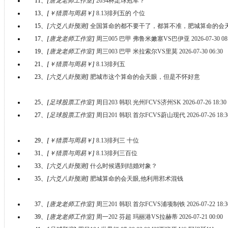
11、
[
唐龙老师工作室
]
2034杯足球冠军？
13、
[
￥猜票与周易￥
]
8.13排列五的 个位
15、
[
六爻八卦预测
]
全国算命的都不要干了，都算不准，肥城算命的会
17、
[
唐龙老师工作室
]
周三005 巴甲 弗鲁米嫩塞VS巴伊亚 2026-07-30 08:
19、
[
唐龙老师工作室
]
周三003 巴甲 米拉索尔VS里莫 2026-07-30 06:30
21、
[
￥猜票与周易￥
]
8.13排列五
23、
[
六爻八卦预测
]
肥城市这个算命的会天眼，但是不怀好意
25、
[
足球股票工作室
]
周日203 韩职 光州FCVS济州SK 2026-07-26 18:30
27、
[
足球股票工作室
]
周日201 韩职 首尔FCVS蔚山现代 2026-07-26 1
29、
[
￥猜票与周易￥
]
8.13排列三 十位
31、
[
￥猜票与周易￥
]
8.13排列三百位
33、
[
六爻八卦预测
]
什么时候遇到结婚对象？
35、
[
六爻八卦预测
]
肥城算命的会天眼,他利用邪术混钱
37、
[
唐龙老师工作室
]
周三201 韩职 首尔FCVS浦项制铁 2026-07-22 18:3
39、
[
唐龙老师工作室
]
周一202 芬超 玛丽港VS拉赫蒂 2026-07-21 00:00