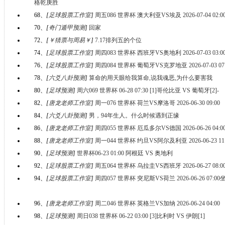
格乾庚胜
68、
[
足球股票工作室
]
周五086 世界杯 澳大利亚VS埃及 2026-07-04 02:0
70、
[
奇门遁甲预测
]
回家
72、
[
￥猜票与周易￥
]
7.17排列五的个位
74、
[
足球股票工作室
]
周四083 世界杯 西班牙VS奥地利 2026-07-03 03:0
76、
[
足球股票工作室
]
周四084 世界杯 葡萄牙VS克罗地亚 2026-07-03 07:
78、
[
六爻八卦预测
]
算命的用天眼给我算命,说我魂恶,为什么要害我
80、
[
足球预测
]
周六069 世界杯 06-28 07:30 [1]哥伦比亚 VS 葡萄牙[2]-
82、
[
唐龙老师工作室
]
周一076 世界杯 荷兰VS摩洛哥 2026-06-30 09:00
84、
[
六爻八卦预测
]
男，94年生人。什么时候遇到正缘
86、
[
唐龙老师工作室
]
周四055 世界杯 厄瓜多尔VS德国 2026-06-26 04:0
88、
[
唐龙老师工作室
]
周一044 世界杯 约旦VS阿尔及利亚 2026-06-23 1
90、
[
足球预测
]
世界杯06-23 01:00 阿根廷 VS 奥地利
92、
[
足球股票工作室
]
周五064 世界杯 乌拉圭VS西班牙 2026-06-27 08:0
94、
[
足球股票工作室
]
周四057 世界杯 突尼斯VS荷兰 2026-06-26 07:
96、
[
唐龙老师工作室
]
周二046 世界杯 英格兰VS加纳 2026-06-24 04:00
98、
[
足球预测
]
周日038 世界杯 06-22 03:00 [3]比利时 VS 伊朗[1]