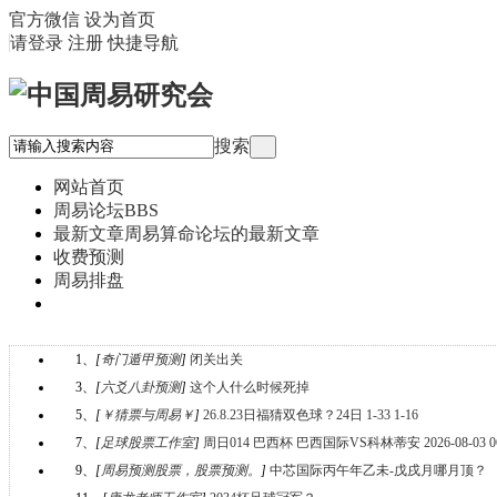
官方微信
设为首页
请登录
注册
快捷导航
搜索
网站首页
周易论坛
BBS
最新文章
周易算命论坛的最新文章
收费预测
周易排盘
QQ:836923872 微信:blackmoon2600
1、
[
奇门遁甲预测
]
闭关出关
3、
[
六爻八卦预测
]
这个人什么时候死掉
5、
[
￥猜票与周易￥
]
26.8.23日福猜双色球？24日 1-33 1-16
7、
[
足球股票工作室
]
周日014 巴西杯 巴西国际VS科林蒂安 2026-08-03 06
9、
[
周易预测股票，股票预测。
]
中芯国际丙午年乙未-戊戌月哪月顶？