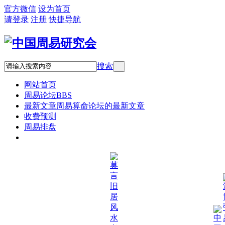
官方微信
设为首页
请登录
注册
快捷导航
搜索
网站首页
周易论坛
BBS
最新文章
周易算命论坛的最新文章
收费预测
周易排盘
QQ:836923872 微信:blackmoon2600