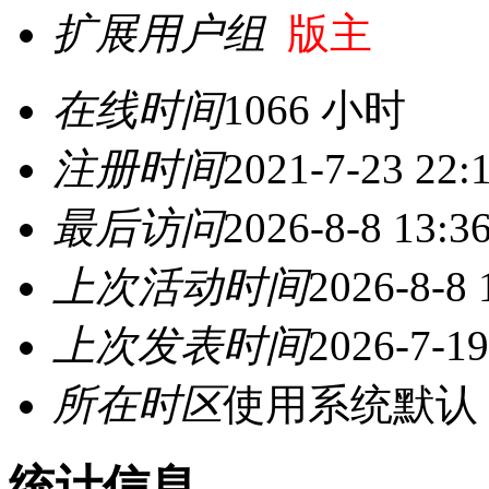
扩展用户组
版主
在线时间
1066 小时
注册时间
2021-7-23 22:
最后访问
2026-8-8 13:3
上次活动时间
2026-8-8 
上次发表时间
2026-7-19
所在时区
使用系统默认
统计信息