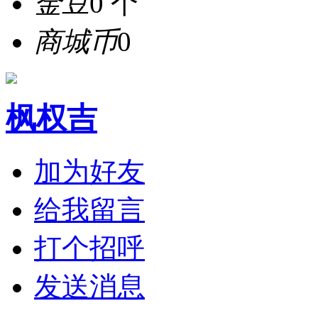
金豆
0 个
商城币
0
枫权吉
加为好友
给我留言
打个招呼
发送消息