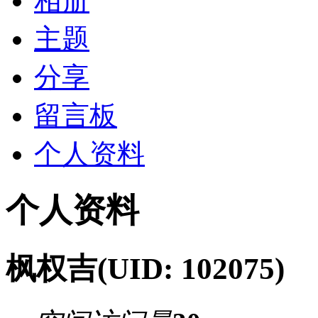
相册
主题
分享
留言板
个人资料
个人资料
枫权吉
(UID: 102075)