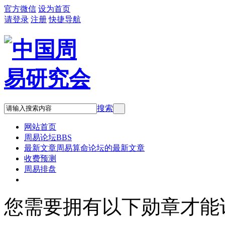
官方微信
设为首页
请登录
注册
快捷导航
搜索
网站首页
周易论坛
BBS
最新文章
周易算命论坛的最新文章
收费预测
周易排盘
QQ:836923872 微信:blackmoon2600
您需要拥有以下勋章才能