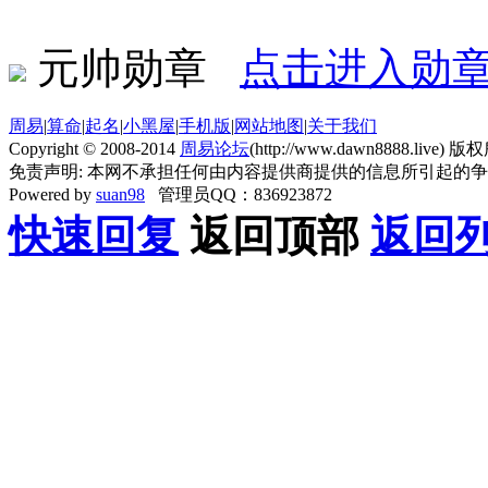
元帅勋章
点击进入勋
周易
|
算命
|
起名
|
小黑屋
|
手机版
|
网站地图
|
关于我们
Copyright © 2008-2014
周易论坛
(http://www.dawn8888.live) 版权
免责声明: 本网不承担任何由内容提供商提供的信息所引起的
Powered by
suan98
管理员QQ：836923872
快速回复
返回顶部
返回