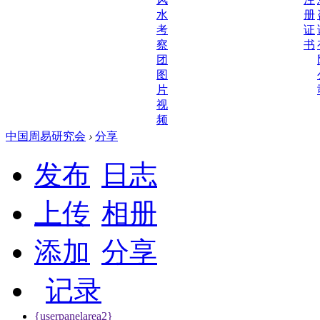
会
水
册
图
考
证
片
察
书
视
团
频
图
片
视
频
中国周易研究会
›
分享
发布
日志
上传
相册
添加
分享
记录
{userpanelarea2}