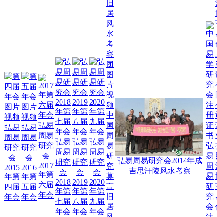
弘
中
易
弘易
国
弘易
弘易
周
周易
周
周易
周易
易
弘易
弘易
弘易
研究
易
弘
研究
研究
研
周易
周易
周易
会
研
易
会
会
究
弘易周易研究会2014年成
研究
研究
研究
2017
究
周
2015
2016
会
吉思汗陵风水考察
会
会
会
年第
莫
易
年第
年第
第
2018
2019
2020
六届
言
研
四届
五届
三
年第
年第
年第
年会
旧
究
年会
年会
届
七届
八届
九届
居
会
年
年会
年会
年会
风
注