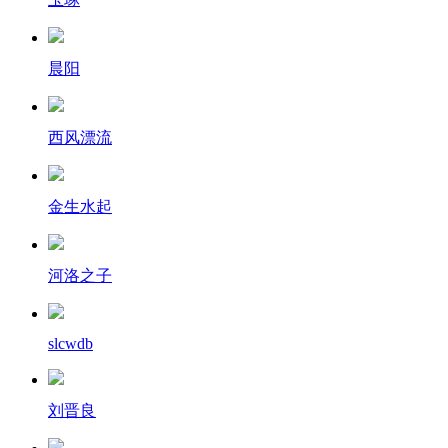
晨阳
西风漂流
金生水起
河洛之子
slcwdb
刘晋良