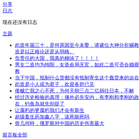
分享
日志
现在还没有日志
主题
此造年届三十，是何原因至今未娶，请诸位大神分折赐教
造是以正格论还是从弱格。
负责任的大国，我真的糊涂了！！！！
男女二造均为纯阳，女造命局无官，如此二造可否合婚观
教
当下中国，抵制什么货都没有抵制寄生这个蠢货来的迫在
此造是小人或为君子，欢迎各舒已见
倭贼亡我之心不死，为何天朝三点二亿捐往日夲，不解
经过历史检验的真理：攘外必先安内，有李刚和李刚的政
在，钓鱼岛就先别提了
让腐朽的更腐朽我们才会有新生
超级畜生药加鑫八字，该死能死吗
曾几何時，俄罗斯对中国的历史伤害最大
留言板
全部