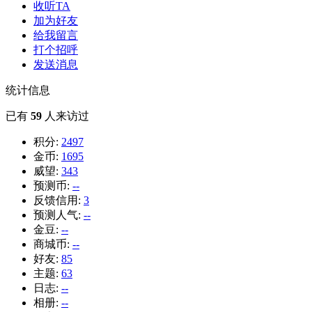
收听TA
加为好友
给我留言
打个招呼
发送消息
统计信息
已有
59
人来访过
积分:
2497
金币:
1695
威望:
343
预测币:
--
反馈信用:
3
预测人气:
--
金豆:
--
商城币:
--
好友:
85
主题:
63
日志:
--
相册:
--