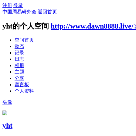
注册
登录
中国周易研究会
返回首页
yht的个人空间
http://www.dawn8888.live/
空间首页
动态
记录
日志
相册
主题
分享
留言板
个人资料
头像
yht