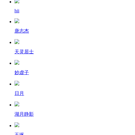
hii
唐志杰
天灵居士
妙虚子
日月
湖月静影
玉琢