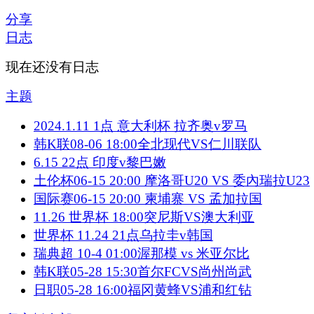
分享
日志
现在还没有日志
主题
2024.1.11 1点 意大利杯 拉齐奥v罗马
韩K联08-06 18:00全北现代VS仁川联队
6.15 22点 印度v黎巴嫩
土伦杯06-15 20:00 摩洛哥U20 VS 委內瑞拉U23
国际赛06-15 20:00 柬埔寨 VS 孟加拉国
11.26 世界杯 18:00突尼斯VS澳大利亚
世界杯 11.24 21点乌拉圭v韩国
瑞典超 10-4 01:00渥那模 vs 米亚尔比
韩K联05-28 15:30首尔FCVS尚州尚武
日职05-28 16:00福冈黄蜂VS浦和红钻