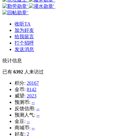
收听TA
加为好友
给我留言
打个招呼
发送消息
统计信息
已有
6392
人来访过
积分:
20167
金币:
8142
威望:
2023
预测币:
--
反馈信用:
--
预测人气:
--
金豆:
--
商城币:
--
好友:
2