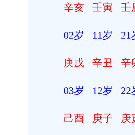
辛亥
壬寅
壬
02岁 11岁 21岁 
庚戌
辛丑
辛
03岁 12岁 22岁 
己酉
庚子
庚