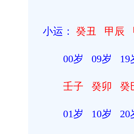
小运：
癸丑
甲辰
00岁 09岁 19岁 
壬子
癸卯
癸
01岁 10岁 20岁 