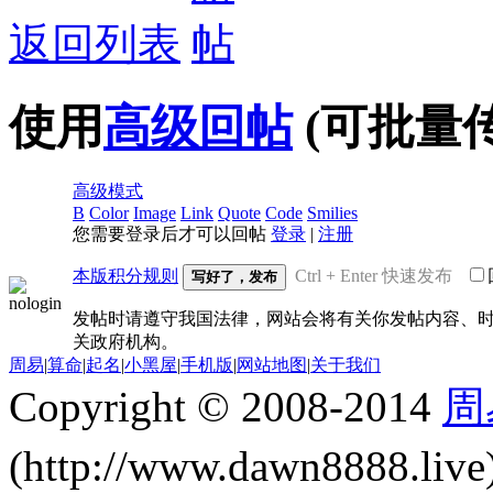
返回列表
使用
高级回帖
(可批量
高级模式
B
Color
Image
Link
Quote
Code
Smilies
您需要登录后才可以回帖
登录
|
注册
本版积分规则
Ctrl + Enter 快速发布
写好了，发布
发帖时请遵守我国法律，网站会将有关你发帖内容、时
关政府机构。
周易
|
算命
|
起名
|
小黑屋
|
手机版
|
网站地图
|
关于我们
Copyright © 2008-2014
周
(http://www.dawn8888.liv