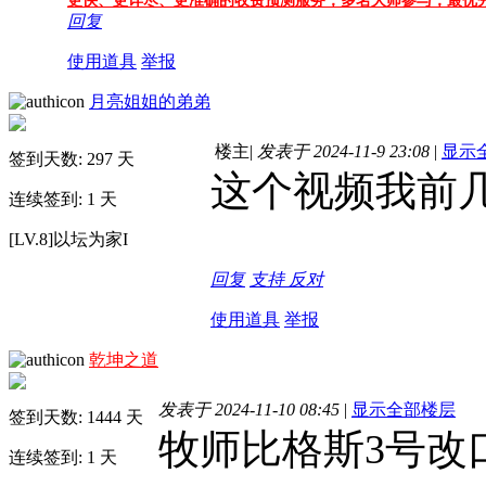
更快、更详尽、更准确的收费预测服务，多名大师参与，
最优
回复
使用道具
举报
月亮姐姐的弟弟
楼主
|
发表于 2024-11-9 23:08
|
显示
签到天数: 297 天
这个视频我前
连续签到: 1 天
[LV.8]以坛为家I
回复
支持
反对
使用道具
举报
乾坤之道
发表于 2024-11-10 08:45
|
显示全部楼层
签到天数: 1444 天
牧师比格斯3号改
连续签到: 1 天