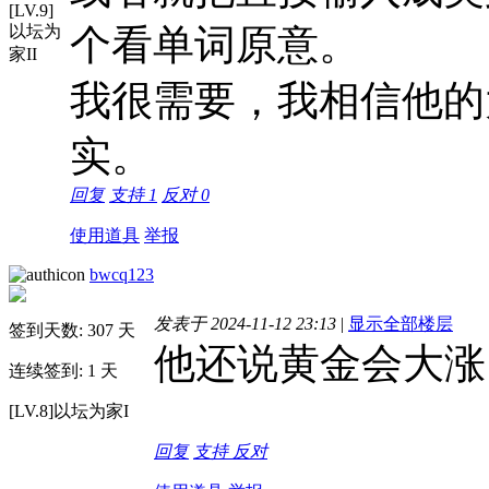
[LV.9]
以坛为
个看单词原意。
家II
我很需要，我相信他的
实。
回复
支持
1
反对
0
使用道具
举报
bwcq123
发表于 2024-11-12 23:13
|
显示全部楼层
签到天数: 307 天
他还说黄金会大涨
连续签到: 1 天
[LV.8]以坛为家I
回复
支持
反对