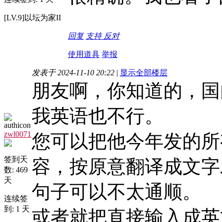
[LV.9]以坛为家II
回复
支持
反对
使用道具
举报
发表于 2024-11-10 20:22
|
显示全部楼层
朋友啊，你知道的，国
我英语也不行。
zwl0071
您可以把他今年发的所
签到天
容，按原意翻译成文字
数: 469
天
句子可以不太通顺。
连续签
到: 1 天
或者就把直接输入成英