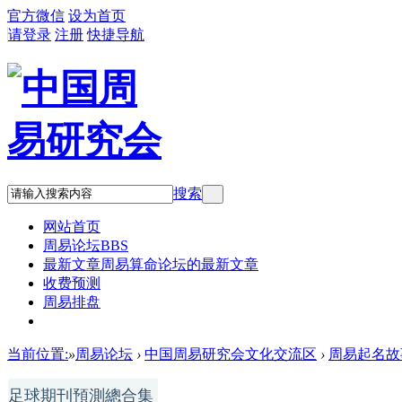
官方微信
设为首页
请登录
注册
快捷导航
搜索
网站首页
周易论坛
BBS
最新文章
周易算命论坛的最新文章
收费预测
周易排盘
QQ:836923872 微信:blackmoon2600
当前位置:
»
周易论坛
›
中国周易研究会文化交流区
›
周易起名故
足球期刊預測總合集