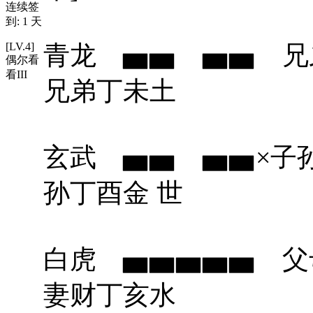
连续签
到: 1 天
[LV.4]
青龙 ▅▅ ▅▅
偶尔看
看III
兄弟丁未土
玄武 ▅▅ ▅▅×
孙丁酉金 世
白虎 ▅▅▅▅▅ 
妻财丁亥水