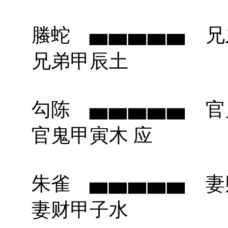
螣蛇 ▅▅▅▅▅
兄弟甲辰土
勾陈 ▅▅▅▅▅
官鬼甲寅木 应
朱雀 ▅▅▅▅▅ 
妻财甲子水