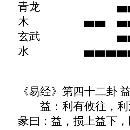
青龙 ▅▅ 
木 ▅▅ ▅
玄武 ▅▅▅
水 ▅▅▅▅▅ 
《易经》第四十二卦 益
益：利有攸往，利
彖曰：益，损上益下，