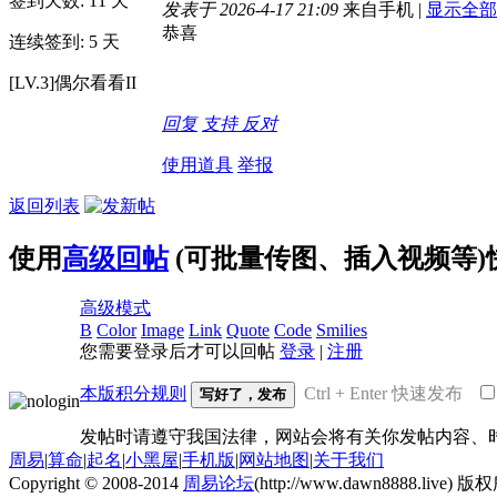
签到天数: 11 天
发表于 2026-4-17 21:09
来自手机
|
显示全部
恭喜
连续签到: 5 天
[LV.3]偶尔看看II
回复
支持
反对
使用道具
举报
返回列表
使用
高级回帖
(可批量传图、插入视频等)
高级模式
B
Color
Image
Link
Quote
Code
Smilies
您需要登录后才可以回帖
登录
|
注册
本版积分规则
Ctrl + Enter 快速发布
写好了，发布
发帖时请遵守我国法律，网站会将有关你发帖内容、
周易
|
算命
|
起名
|
小黑屋
|
手机版
|
网站地图
|
关于我们
Copyright © 2008-2014
周易论坛
(http://www.dawn8888.live) 版权