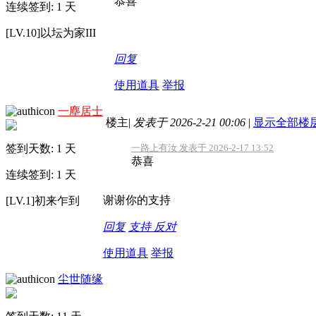
恭喜
连续签到: 1 天
[LV.10]以坛为家III
回复
使用道具
举报
一塵居士
楼主
|
发表于 2026-2-21 00:06
|
显示全部楼
签到天数: 1 天
一路上有汝 发表于 2026-2-17 13:52
恭喜
连续签到: 1 天
谢谢你的支持
[LV.1]初来乍到
回复
支持
反对
使用道具
举报
尘世随缘