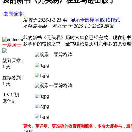
我的新书《元头易》在亚马逊出版了
[复制链接]
发表于 2026-1-3 23:44
|
显示全部楼层
|
阅读模式
本帖最后由 一塵居士 于 2026-1-3 23:59 编辑
我的新书《元头易》历时六年多已经完成，现在新书
多学科的格物之书，全书理论是历时六年多的原创理
一塵居士
签到天数:
1 天
连续签到:
1 天
[LV.1]初
来乍到
更快、更详尽、更准确的收费预测服务，多名大师参与，
最
回复