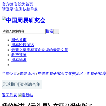
官方微信
设为首页
请登录
注册
快捷导航
搜索
网站首页
周易论坛
BBS
最新文章
周易算命论坛的最新文章
收费预测
周易排盘
QQ:836923872 微信:blackmoon2600
当前位置:
»
周易论坛
›
中国周易研究会文化交流区
›
周易研究,
足球期刊預測總合集
返回列表