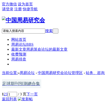
官方微信
设为首页
请登录
注册
快捷导航
搜索
网站首页
周易论坛
BBS
最新文章
周易算命论坛的最新文章
收费预测
周易排盘
QQ:836923872 微信:blackmoon2600
当前位置:
»
周易论坛
›
中国周易研究会论坛管理区
›
站务、咨询、投
足球期刊預測總合集
1
2
3
/ 3 页
下一页
返回列表