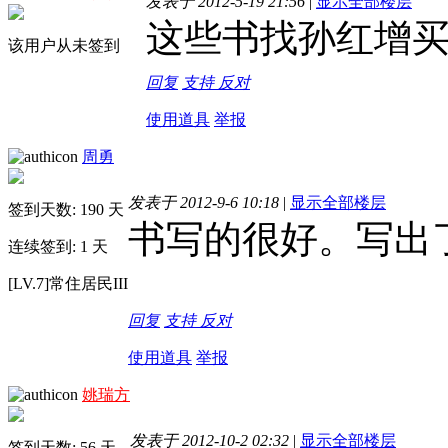
发表于 2012-5-19 21:56
|
显示全部楼层
这些书找孙红增
该用户从未签到
回复
支持
反对
使用道具
举报
周勇
发表于 2012-9-6 10:18
|
显示全部楼层
签到天数: 190 天
书写的很好。写出
连续签到: 1 天
[LV.7]常住居民III
回复
支持
反对
使用道具
举报
姚瑞方
发表于 2012-10-2 02:32
|
显示全部楼层
签到天数: 56 天