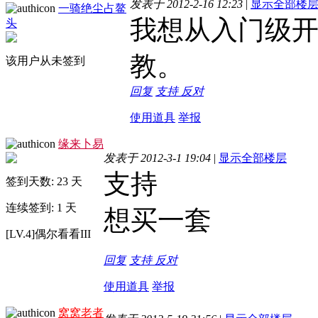
发表于 2012-2-16 12:23
|
显示全部楼
一骑绝尘占鳌
我想从入门级
头
教。
该用户从未签到
回复
支持
反对
使用道具
举报
缘来卜易
发表于 2012-3-1 19:04
|
显示全部楼层
支持
签到天数: 23 天
连续签到: 1 天
想买一套
[LV.4]偶尔看看III
回复
支持
反对
使用道具
举报
窝窝老者