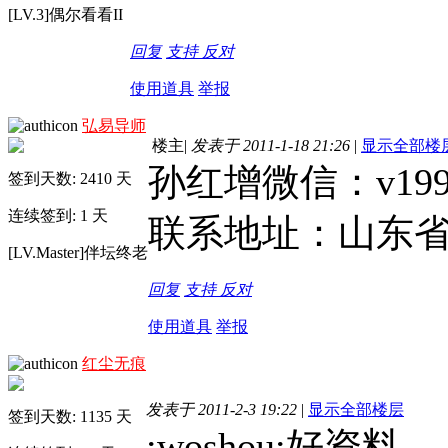
[LV.3]偶尔看看II
回复
支持
反对
使用道具
举报
弘易导师
楼主
|
发表于 2011-1-18 21:26
|
显示全部楼
孙红增微信：v1991
签到天数: 2410 天
连续签到: 1 天
联系地址：山东
[LV.Master]伴坛终老
回复
支持
反对
使用道具
举报
红尘无痕
发表于 2011-2-3 19:22
|
显示全部楼层
签到天数: 1135 天
:woshou:好资料