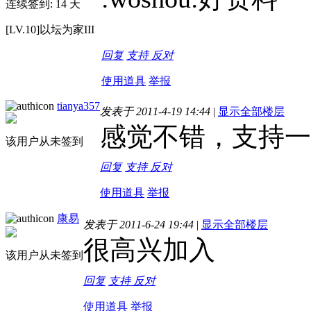
连续签到: 14 天
[LV.10]以坛为家III
回复
支持
反对
使用道具
举报
tianya357
发表于 2011-4-19 14:44
|
显示全部楼层
感觉不错，支持一
该用户从未签到
回复
支持
反对
使用道具
举报
康易
发表于 2011-6-24 19:44
|
显示全部楼层
很高兴加入
该用户从未签到
回复
支持
反对
使用道具
举报