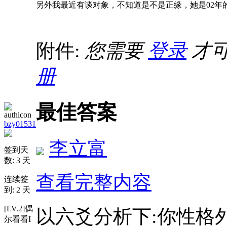
另外我最近有谈对象，不知道是不是正缘，她是02年
附件:
您需要
登录
才可
册
最佳答案
bzy01531
李立富
签到天
数: 3 天
查看完整内容
连续签
到: 2 天
[LV.2]偶
以六爻分析下:你性格
尔看看I