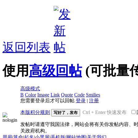
返回列表
使用
高级回帖
(可批量
高级模式
B
Color
Image
Link
Quote
Code
Smilies
您需要登录后才可以回帖
登录
|
注册
本版积分规则
Ctrl + Enter 快速发布
写好了，发布
发帖时请遵守我国法律，网站会将有关你发帖内容、时
关政府机构。
周易
|
算命
|
起名
|
小黑屋
|
手机版
|
网站地图
|
关于我们