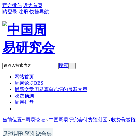
官方微信
设为首页
请登录
注册
快捷导航
搜索
网站首页
周易论坛
BBS
最新文章
周易算命论坛的最新文章
收费预测
周易排盘
QQ:836923872 微信:blackmoon2600
当前位置:
»
周易论坛
›
中国周易研究会付费预测区
›
收费悬赏预测(
足球期刊預測總合集