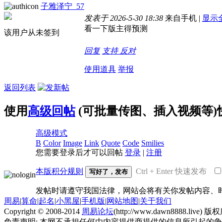
子雅泽宁_57
发表于 2026-5-30 18:38
来自手机
|
显示
看一下版主得预测
该用户从未签到
回复
支持
反对
使用道具
举报
返回列表
使用
高级回帖
(可批量传图、插入视频等)
高级模式
B
Color
Image
Link
Quote
Code
Smilies
您需要登录后才可以回帖
登录
|
注册
本版积分规则
Ctrl + Enter 快速发布
写好了，发布
发帖时请遵守我国法律，网站会将有关你发帖内容、
周易
|
算命
|
起名
|
小黑屋
|
手机版
|
网站地图
|
关于我们
Copyright © 2008-2014
周易论坛
(http://www.dawn8888.live) 版权
免责声明: 本网不承担任何由内容提供商提供的信息所引起的