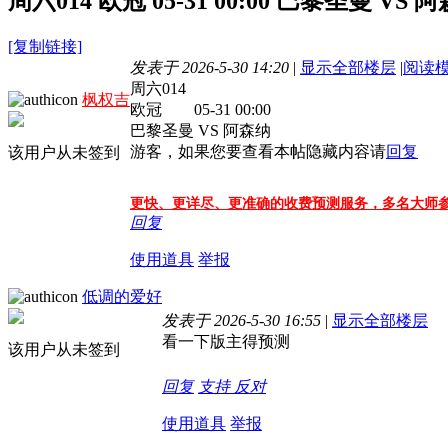
周六014 欧冠 05-31 00:00 巴黎圣曼 VS 
[复制链接]
发表于 2026-5-30 14:20
|
显示全部楼层
|
阅读
周六014
枫权吉
欧冠 05-31 00:00
巴黎圣曼 VS 阿森纳
游客，如果您要查看本帖隐藏内容请
回复
该用户从未签到
更快、更详尽、更准确的收费预测服务，多名大师
回复
使用道具
举报
低调的爱好
发表于 2026-5-30 16:55
|
显示全部楼层
看一下版主得预测
该用户从未签到
回复
支持
反对
使用道具
举报