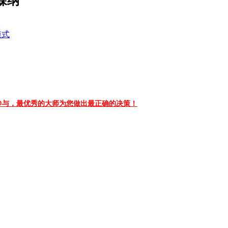
阿森纳
模式
参与，
最优秀的大师为您做出最正确的决策！