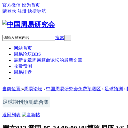
官方微信
设为首页
请登录
注册
快捷导航
搜索
网站首页
周易论坛
BBS
最新文章
周易算命论坛的最新文章
收费预测
周易排盘
QQ:836923872 微信:blackmoon2600
当前位置:
»
周易论坛
›
中国周易研究会免费预测区
›
足球预测
›
足球期刊預測總合集
返回列表