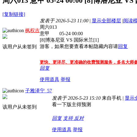
周六013 意甲 05-24 00:00 [8]博洛尼亚 V
[复制链接]
发表于 2026-5-23 11:00
|
显示全部楼层
|
阅读
周六013
枫权吉
意甲 05-24 00:00
[8]博洛尼亚 VS 国际米兰[1]
游客，如果您要查看本帖隐藏内容请
回复
该用户从未签到
更快、更详尽、更准确的收费预测服务，多名大师
回复
使用道具
举报
子雅泽宁_57
发表于 2026-5-23 15:10
来自手机
|
显示
看一下版主得预测
该用户从未签到
回复
支持
反对
使用道具
举报