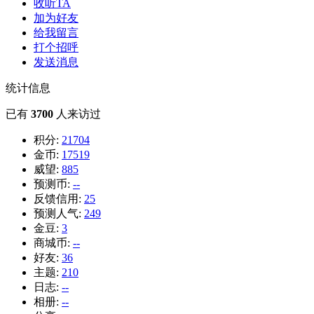
收听TA
加为好友
给我留言
打个招呼
发送消息
统计信息
已有
3700
人来访过
积分:
21704
金币:
17519
威望:
885
预测币:
--
反馈信用:
25
预测人气:
249
金豆:
3
商城币:
--
好友:
36
主题:
210
日志:
--
相册:
--