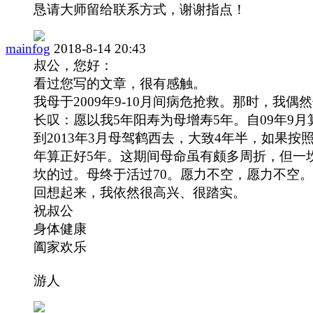
恳请大师留给联系方式，谢谢指点！
mainfog
2018-8-14 20:43
叔公，您好：
看过您写的文章，很有感触。
我母于2009年9-10月间病危抢救。那时，我偶
长叹：愿以我5年阳寿为母增寿5年。自09年9月
到2013年3月母驾鹤西去，大致4年半，如果按
年算正好5年。这期间母命虽有颇多周折，但一
坎的过。母终于活过70。愿力不空，愿力不空
回想起来，我依然很高兴、很踏实。
祝叔公
身体健康
阖家欢乐
游人