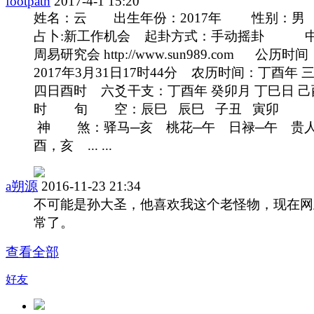
footpath
2017-4-1 15:20
姓名：云 出生年份：2017年 性别
占卜:新工作机会 起卦方式：手动摇卦 
周易研究会 http://www.sun989.com 公历时间
2017年3月31日17时44分 农历时间：丁酉年 
四日酉时 六爻干支：丁酉年 癸卯月 丁巳日 己
时 旬 空：辰巳 辰巳 子丑 寅卯
神 煞：驿马─亥 桃花─午 日禄─午 贵人
酉，亥 ... ...
a朔源
2016-11-23 21:34
不可能是孙大圣，他喜欢我这个老怪物，现在网
常了。
查看全部
好友