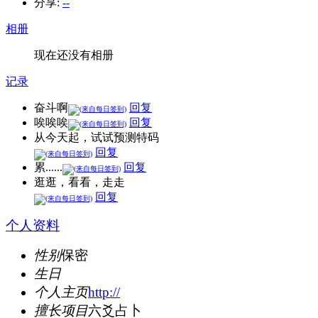
分享:
--
相册
现在还没有相册
记录
奋斗啊
回复
唉唉唉
回复
从今天起，试试预测特码
回复
累......
回复
逛逛，看看，走走
回复
个人资料
性别
保密
生日
个人主页
http://
擅长项目
六爻占卜