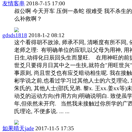
友情客串
2018-7-15 17:00
叔公啊 今天开车 压倒一条蛇 很难受 我不杀生的
么补救啊？
gdsds1818
2018-1-2 08:12
这个看得胡不故涂, 师承不同, 清晰度有所不同, 
老师之理: 有明确单位的应职,以父母为用神, 用
日生,动得化日辰回头生而显旺. 在用神旺的前提
世爻只要得月日其中之一生扶,就符合"用旺世兴
事原则, 尚且世爻也有应爻暗动相生呢. 我在接
彬学说之前,也看过学习过其他人士的六爻理论, 
朱氏的, 其他人士(邵氏兄弟. 黎x. 王xx.姜xx等)
动爻的运动方向(作用方向)明确说明白. 致使虽
年,但依然未开窍. 当然我未接触过你所学的广
氏理论, 不便多说. ... ...
如果晴天jade
2017-11-5 17:35